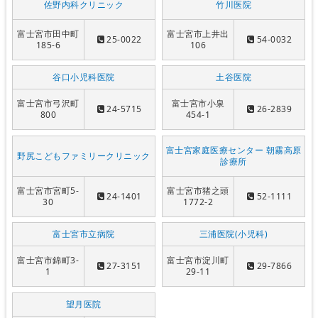
佐野内科クリニック
竹川医院
富士宮市田中町
富士宮市上井出
25-0022
54-0032
185-6
106
谷口小児科医院
土谷医院
富士宮市弓沢町
富士宮市小泉
24-5715
26-2839
800
454-1
富士宮家庭医療センター 朝霧高原
野尻こどもファミリークリニック
診療所
富士宮市宮町5-
富士宮市猪之頭
24-1401
52-1111
30
1772-2
富士宮市立病院
三浦医院(小児科)
富士宮市錦町3-
富士宮市淀川町
27-3151
29-7866
1
29-11
望月医院