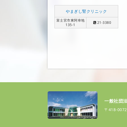
やまぎし腎クリニック
富士宮市東阿幸地
21-3380
135-1
一般社団法
〒418-0