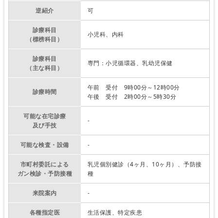
逆紹介
可
診療科目
小児科、内科
（標榜科目）
診療科目
専門：小児循環器、乳幼児保健
（主な科目）
午前 受付 9時00分～12時00分
診療時間
午後 受付 2時00分～5時30分
可能な在宅診療
-
及び手技
可能な検査・設備
-
市町村委託による
乳児個別健診（4ヶ月、10ヶ月）、予防接
ガン検診・予防接種
種
来院案内
-
各種指定医
生活保護、特定疾患