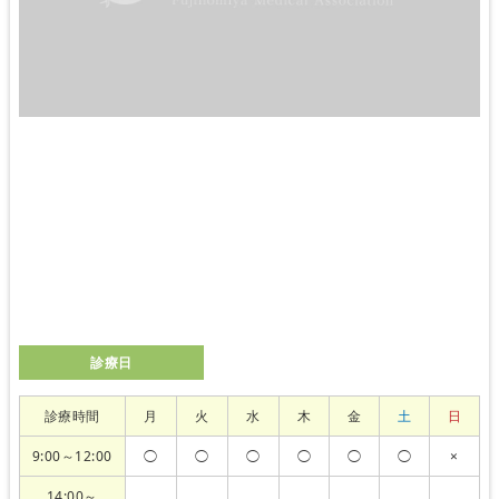
診療日
診療時間
月
火
水
木
金
土
日
9:00～12:00
◯
◯
◯
◯
◯
◯
×
14:00～