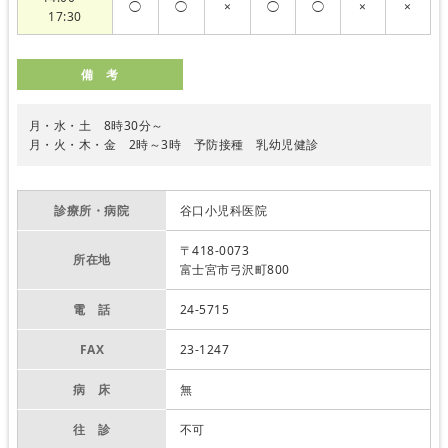
◯
◯
×
◯
◯
×
×
17:30
備 考
月・水・土 8時30分～
月・火・木・金 2時～3時 予防接種 乳幼児健診
診療所・病院
谷口小児科医院
〒418-0073
所在地
富士宮市弓沢町800
電 話
24-5715
FAX
23-1247
病 床
無
往 診
不可